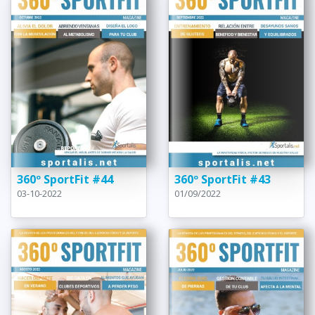
360º SportFit #44
360º SportFit #43
03-10-2022
01/09/2022