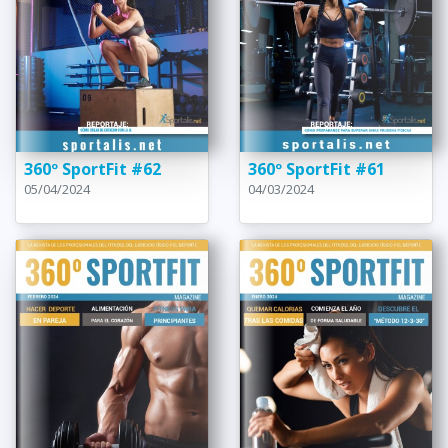
360º SportFit #62
360º SportFit #61
05/04/2024
04/03/2024