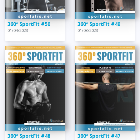
360º SportFit #50
360º SportFit #49
01/04/2023
01/03/2023
360º SportFit #48
360º SportFit #47