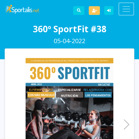
360º SportFit #38
05-04-2022