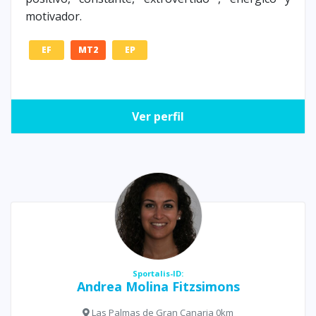
motivador.
EF
MT2
EP
Ver perfil
Sportalis-ID:
Andrea Molina Fitzsimons
Las Palmas de Gran Canaria 0km