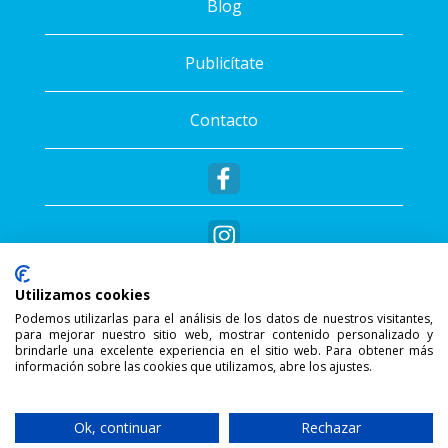
Blog
Publicítate
Contacto
Utilizamos cookies
Podemos utilizarlas para el análisis de los datos de nuestros visitantes,
para mejorar nuestro sitio web, mostrar contenido personalizado y
®
Copyright © 2026 - Sportalis
. Todos los
brindarle una excelente experiencia en el sitio web. Para obtener más
información sobre las cookies que utilizamos, abre los ajustes.
derechos reservados.
SSL Secure Connection
Ok, continuar
Rechazar