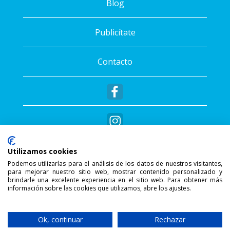
Blog
Publicítate
Contacto
Utilizamos cookies
Podemos utilizarlas para el análisis de los datos de nuestros visitantes,
para mejorar nuestro sitio web, mostrar contenido personalizado y
®
Copyright © 2026 - Sportalis
. Todos los
brindarle una excelente experiencia en el sitio web. Para obtener más
información sobre las cookies que utilizamos, abre los ajustes.
derechos reservados.
SSL Secure Connection
Ok, continuar
Rechazar