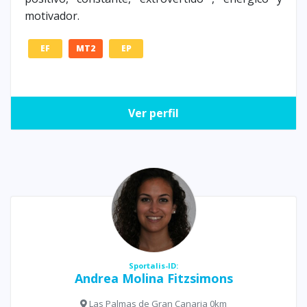
motivador.
EF
MT2
EP
Ver perfil
Sportalis-ID:
Andrea Molina Fitzsimons
Las Palmas de Gran Canaria 0km