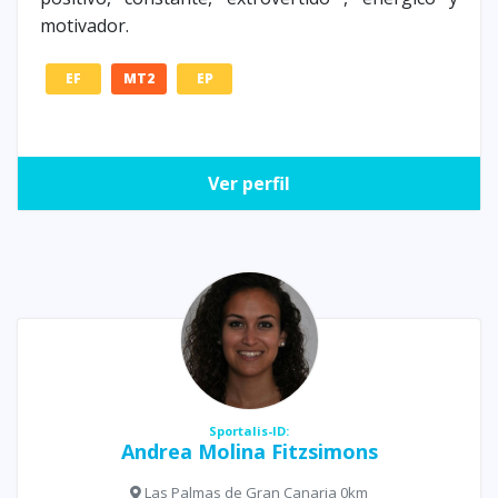
motivador.
EF
MT2
EP
Ver perfil
Sportalis-ID:
Andrea Molina Fitzsimons
Las Palmas de Gran Canaria 0km