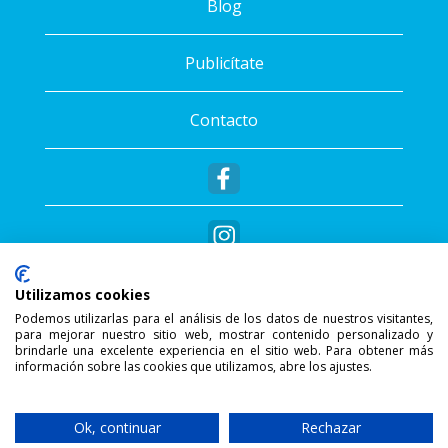
Blog
Publicítate
Contacto
Utilizamos cookies
Podemos utilizarlas para el análisis de los datos de nuestros visitantes,
para mejorar nuestro sitio web, mostrar contenido personalizado y
®
Copyright © 2026 - Sportalis
. Todos los
brindarle una excelente experiencia en el sitio web. Para obtener más
información sobre las cookies que utilizamos, abre los ajustes.
derechos reservados.
SSL Secure Connection
Ok, continuar
Rechazar