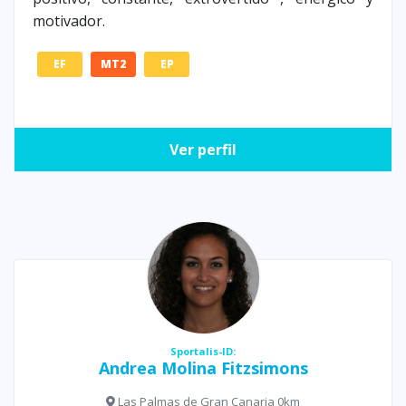
motivador.
EF
MT2
EP
Ver perfil
Sportalis-ID:
Andrea Molina Fitzsimons
Las Palmas de Gran Canaria 0km