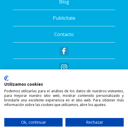
Blog
Publicítate
Contacto
Utilizamos cookies
Podemos utilizarlas para el análisis de los datos de nuestros visitantes,
para mejorar nuestro sitio web, mostrar contenido personalizado y
®
Copyright © 2026 - Sportalis
. Todos los
brindarle una excelente experiencia en el sitio web. Para obtener más
información sobre las cookies que utilizamos, abre los ajustes.
derechos reservados.
SSL Secure Connection
Ok, continuar
Rechazar