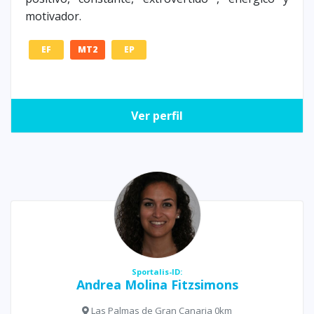
motivador.
EF
MT2
EP
Ver perfil
Sportalis-ID:
Andrea Molina Fitzsimons
Las Palmas de Gran Canaria 0km