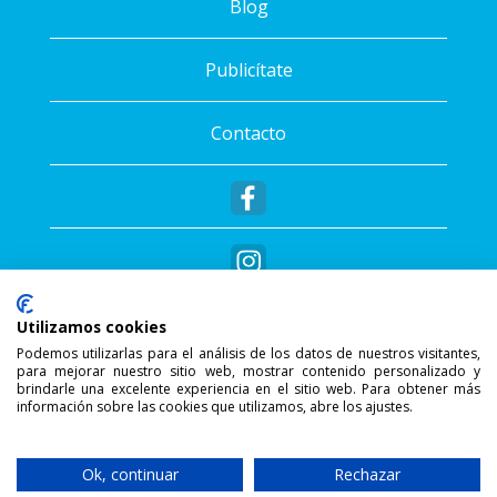
Blog
Publicítate
Contacto
Utilizamos cookies
Podemos utilizarlas para el análisis de los datos de nuestros visitantes,
para mejorar nuestro sitio web, mostrar contenido personalizado y
®
Copyright © 2026 - Sportalis
. Todos los
brindarle una excelente experiencia en el sitio web. Para obtener más
información sobre las cookies que utilizamos, abre los ajustes.
derechos reservados.
SSL Secure Connection
Ok, continuar
Rechazar