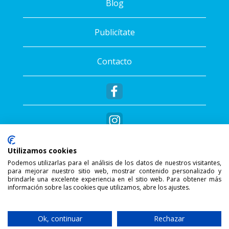
Blog
Publicítate
Contacto
Utilizamos cookies
Podemos utilizarlas para el análisis de los datos de nuestros visitantes,
para mejorar nuestro sitio web, mostrar contenido personalizado y
®
Copyright © 2026 - Sportalis
. Todos los
brindarle una excelente experiencia en el sitio web. Para obtener más
información sobre las cookies que utilizamos, abre los ajustes.
derechos reservados.
SSL Secure Connection
Ok, continuar
Rechazar