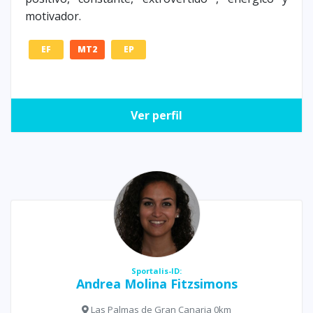
motivador.
EF
MT2
EP
Ver perfil
Sportalis-ID:
Andrea Molina Fitzsimons
Las Palmas de Gran Canaria 0km