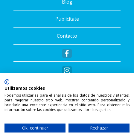
Blog
Publicítate
Contacto
Utilizamos cookies
Podemos utilizarlas para el análisis de los datos de nuestros visitantes,
para mejorar nuestro sitio web, mostrar contenido personalizado y
®
Copyright © 2026 - Sportalis
. Todos los
brindarle una excelente experiencia en el sitio web. Para obtener más
información sobre las cookies que utilizamos, abre los ajustes.
derechos reservados.
SSL Secure Connection
Ok, continuar
Rechazar