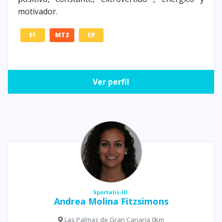
motivador.
EF
MT2
EP
Ver perfil
Sportalis-ID:
Andrea Molina Fitzsimons
Las Palmas de Gran Canaria 0km