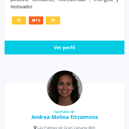
motivador.
EF
MT2
EP
Ver perfil
Sportalis-ID:
Andrea Molina Fitzsimons
Las Palmas de Gran Canaria 0km