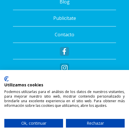
Blog
Publicítate
Contacto
Utilizamos cookies
Podemos utilizarlas para el análisis de los datos de nuestros visitantes,
para mejorar nuestro sitio web, mostrar contenido personalizado y
®
Copyright © 2026 - Sportalis
. Todos los
brindarle una excelente experiencia en el sitio web. Para obtener más
información sobre las cookies que utilizamos, abre los ajustes.
derechos reservados.
SSL Secure Connection
Ok, continuar
Rechazar