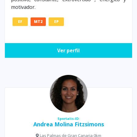
motivador.
EF
MT2
EP
Ver perfil
Sportalis-ID:
Andrea Molina Fitzsimons
Las Palmas de Gran Canaria 0km