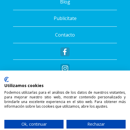
Blog
Publicítate
Contacto
Utilizamos cookies
Podemos utilizarlas para el análisis de los datos de nuestros visitantes,
para mejorar nuestro sitio web, mostrar contenido personalizado y
®
Copyright © 2026 - Sportalis
. Todos los
brindarle una excelente experiencia en el sitio web. Para obtener más
información sobre las cookies que utilizamos, abre los ajustes.
derechos reservados.
SSL Secure Connection
Ok, continuar
Rechazar