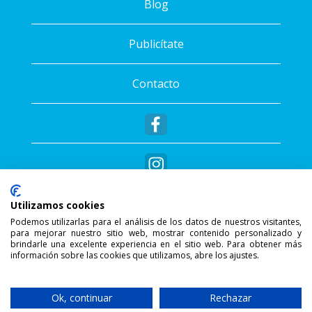
Blog
Publicítate
Contacto
Utilizamos cookies
Podemos utilizarlas para el análisis de los datos de nuestros visitantes,
para mejorar nuestro sitio web, mostrar contenido personalizado y
®
Copyright © 2026 - Sportalis
. Todos los
brindarle una excelente experiencia en el sitio web. Para obtener más
información sobre las cookies que utilizamos, abre los ajustes.
derechos reservados.
SSL Secure Connection
Ok, continuar
Rechazar