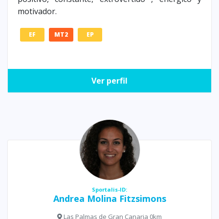
motivador.
EF
MT2
EP
Ver perfil
Sportalis-ID:
Andrea Molina Fitzsimons
Las Palmas de Gran Canaria 0km