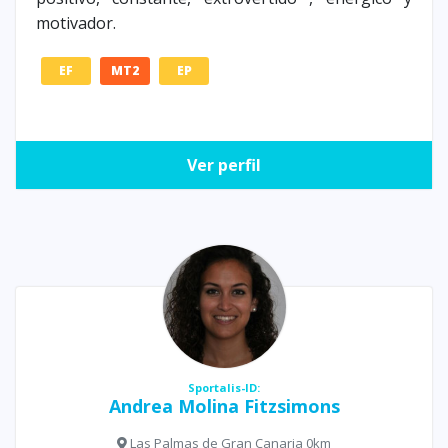
motivador.
EF
MT2
EP
Ver perfil
Sportalis-ID:
Andrea Molina Fitzsimons
Las Palmas de Gran Canaria 0km