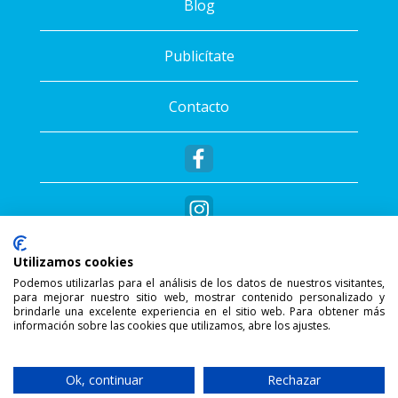
Blog
Publicítate
Contacto
Utilizamos cookies
Podemos utilizarlas para el análisis de los datos de nuestros visitantes,
para mejorar nuestro sitio web, mostrar contenido personalizado y
®
Copyright © 2026 - Sportalis
. Todos los
brindarle una excelente experiencia en el sitio web. Para obtener más
información sobre las cookies que utilizamos, abre los ajustes.
derechos reservados.
SSL Secure Connection
Ok, continuar
Rechazar