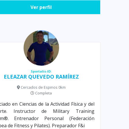
Ver perfil
Sportalis-ID:
ELEAZAR QUEVEDO RAMÍREZ
Cercados de Espinos 0km
Completa
ciado en Ciencias de la Actividad Física y del
rte. Instructor de Military Training
em®. Entrenador Personal (Federación
ea de Fitness y Pilates). Preparador F&i