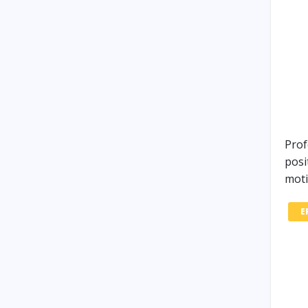
Prof
posi
moti
E