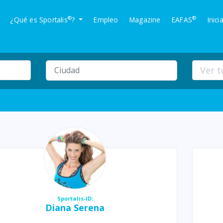
®
®
¿Qué es Sportalis
?
Empleo
Magazine
EAFAS
Inici
Sportalis-ID:
Diana Serena