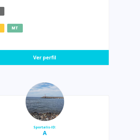
E
MT
Ver perfil
Sportalis-ID:
A