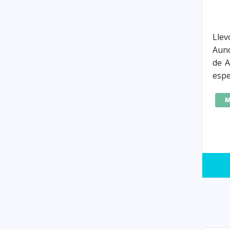
Llev
Aun
de A
espe