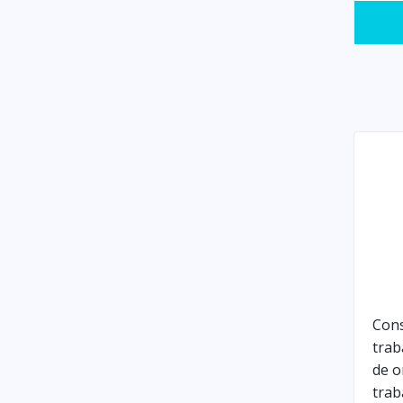
Con
trab
de o
trab