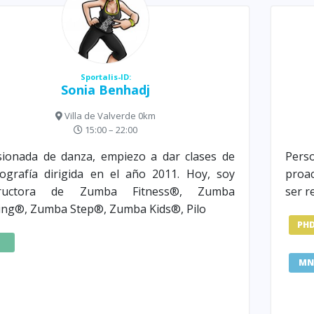
Sportalis-ID:
Sonia Benhadj
Villa de Valverde 0km
15:00 – 22:00
ionada de danza, empiezo a dar clases de
Pers
ografía dirigida en el año 2011. Hoy, soy
proac
tructora de Zumba Fitness®, Zumba
ser r
ng®, Zumba Step®, Zumba Kids®, Pilo
PH
Z
MN