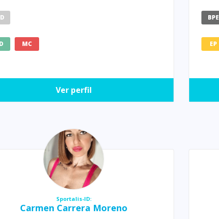
HD
BP
D
MC
EP
Ver perfil
Sportalis-ID:
Carmen Carrera Moreno