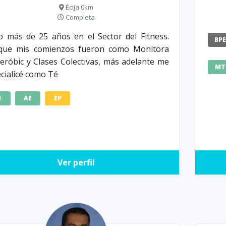
Écija 0km
Completa
o más de 25 años en el Sector del Fitness.
BP
que mis comienzos fueron como Monitora
eróbic y Clases Colectivas, más adelante me
MT
cialicé como Té
M
AE
EP
Ver perfil