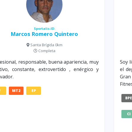
Sportalis-ID:
Marcos Romero Quintero
Santa Brígida 0km
Completa
esional, responsable, buena apariencia, muy
Soy l
tivo, constante, extrovertido , enérgico y
el de
vador.
Gran
Fitne
F
MT2
EP
BP
CI