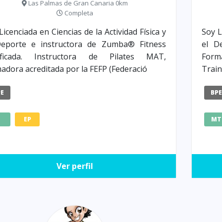
Las Palmas de Gran Canaria 0km
Completa
Licenciada en Ciencias de la Actividad Física y
Soy L
Deporte e instructora de Zumba® Fitness
el D
tificada. Instructora de Pilates MAT,
Forma
adora acreditada por la FEFP (Federació
Trai
PE
BP
Z
EP
MT
Ver perfil