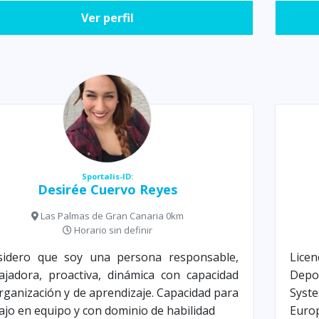
Ver perfil
Sportalis-ID:
Desirée Cuervo Reyes
Las Palmas de Gran Canaria 0km
Horario sin definir
sidero que soy una persona responsable,
Licen
ajadora, proactiva, dinámica con capacidad
Depo
rganización y de aprendizaje. Capacidad para
Syst
ajo en equipo y con dominio de habilidad
Europ