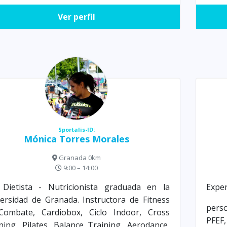
Ver perfil
Sportalis-ID:
Mónica Torres Morales
Granada 0km
9:00 – 14:00
 Dietista - Nutricionista graduada en la
Exper
ersidad de Granada. Instructora de Fitness
pers
Combate, Cardiobox, Ciclo Indoor, Cross
PFE
ning, Pilates, Balance Training, Aerodance,