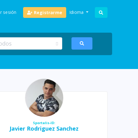
ar sesión
Idioma
Registrarme
Sportalis-ID:
Javier Rodriguez Sanchez